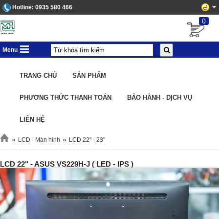
Hotline:
0935 580 466
0
Menu
TRANG CHỦ
SẢN PHẨM
PHƯƠNG THỨC THANH TOÁN
BẢO HÀNH - DỊCH VỤ
LIÊN HỆ
»
»
LCD - Màn hình
LCD 22" - 23"
LCD 22" - ASUS VS229H-J ( LED - IPS )