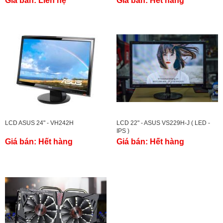
Giá bán:
Liên hệ
Giá bán:
Hết hàng
LCD ASUS 24" - VH242H
LCD 22" - ASUS VS229H-J ( LED -
IPS )
Giá bán:
Hết hàng
Giá bán:
Hết hàng