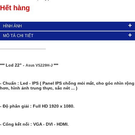
Hết hàng
+
HÌNH ẢNH
+
MÔ TẢ CHI TIẾT
___________________
*** Lcd 22" -
***
Asus VS229
H-J
- Chuẩn : Led - IPS ( Panel IPS chống mỏi mắt, cho góc nhìn rộng
hơn, hình ảnh trung thực, sắc nét ... )
- Độ phân giải : Full HD 1920 x 1080.
- Cổng kết nối : VGA - DVI - HDMI.