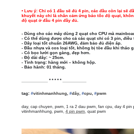
• Lưu ý: Chỉ có 1 đầu sẽ đủ 4 pin, các đầu còn lại sẽ 
khuyết này chỉ là chân cảm ứng báo tốc độ quạt, khôn
độ quạt ở đầu 4 pin đầy đủ.
- Dùng cho các máy dùng 2 quạt cho CPU mà mainboar
- Có thể dùng được cho cả các quạt chỉ có 3 pin, điều
- Dây loại tốt chuẩn 26AWG, đảm bảo đủ điện áp.
- Đầu nhựa và cos loại tốt, không bị tòe đầu khi tháo g
- Có bọc lưới gọn gàng, đẹp hơn.
- Độ dài dây: ~ 25cm.
- Tình trạng: hàng mới – không hộp.
- Bảo hành: 01 tháng.
___________ * * * * * __________
tag:
#
vitinhmanhhung
,
#
dây
,
#
cpu
,
#
pwm
day, cap chuyen, pwm, 1 ra 2 dau pwm, fan cpu, day 4 pin pw
vitinhmanhhung, pwm,
4 pin pwm
, quat pwm