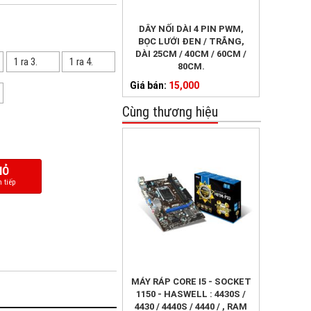
DÂY NỐI DÀI 4 PIN PWM,
BỌC LƯỚI ĐEN / TRẮNG,
DÀI 25CM / 40CM / 60CM /
1 ra 3.
1 ra 4.
80CM.
Giá bán:
15,000
Cùng thương hiệu
IỎ
 tiếp
MÁY RÁP CORE I5 - SOCKET
1150 - HASWELL : 4430S /
4430 / 4440S / 4440 / , RAM