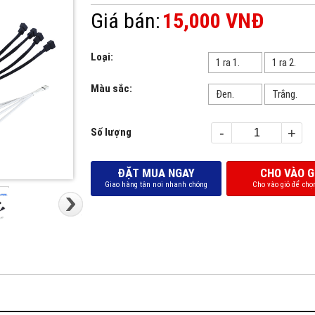
Giá bán:
15,000 VNĐ
Loại:
1 ra 1.
1 ra 2.
Màu sắc:
Đen.
Trắng.
-
+
Số lượng
ĐẶT MUA NGAY
CHO VÀO G
Giao hàng tận nơi nhanh chóng
Cho vào giỏ để chọn