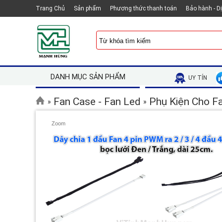
Trang Chủ
Sản phẩm
Phương thức thanh toán
Bảo hành - D
DANH MỤC SẢN PHẨM
UY TÍN
Fan Case - Fan Led
Phụ Kiện Cho Fa
»
»
Zoom