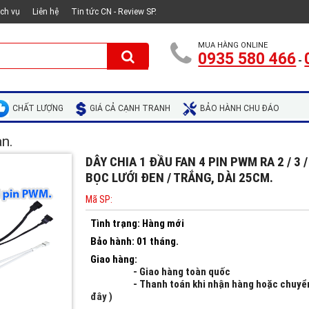
ịch vụ
Liên hệ
Tin tức CN - Review SP.
MUA HÀNG ONLINE
0935 580 466
-
CHẤT LƯỢNG
GIÁ CẢ CẠNH TRANH
BẢO HÀNH CHU ĐÁO
n.
DÂY CHIA 1 ĐẦU FAN 4 PIN PWM RA 2 / 3 
BỌC LƯỚI ĐEN / TRẮNG, DÀI 25CM.
Mã SP:
Tình trạng:
Hàng mới
Bảo hành: 01 tháng.
Giao hàng:
- Giao hàng toàn quốc
- Thanh toán khi nhận hàng hoặc chuy
đây )