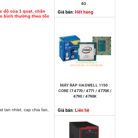
4G .
ốc độ của 1 quạt, chân
Giá bán:
Hết hàng
ốc bình thường theo tốc
MÁY RÁP HASWELL 1150 :
CORE I7 4770 / 4771 / 4770K /
4790 / 4790K
 tan nhiet, cap chia fan,
Giá bán:
Liên hệ