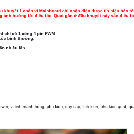
đầu khuyết 1 chân vì Mainboard chỉ nhận diện được tín hiệu báo t
g ảnh hưởng tới điều tốc. Quạt gắn ở đầu khuyết này vẫn điều t
d chỉ có 1 cổng 4 pin PWM
 tốc bình thường.
ắn nhiều lần.
m, vi tinh manh hung, phu kien, day cap, linh kien, phu kien quat, quat