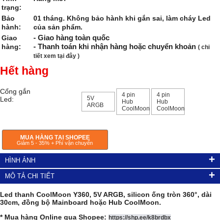
trạng:
Bảo
01 tháng. Không bảo hành khi gắn sai, làm cháy Led
hành:
của sản phẩm.
- Giao hàng toàn quốc
Giao
- Thanh toán khi nhận hàng hoặc chuyển khoản
hàng:
( chi
tiết xem tại đây )
Hết hàng
Cổng gắn
4 pin
4 pin
5V
Led:
Hub
Hub
ARGB
CoolMoon
CoolMoon
MUA HÀNG TẠI SHOPEE
Giảm 5 - 35% + Phí vận chuyển
+
HÌNH ẢNH
+
MÔ TẢ CHI TIẾT
Led thanh CoolMoon Y360, 5V ARGB, silicon ống tròn 360°, dài
30cm, đồng bộ Mainboard hoặc Hub CoolMoon.
* Mua hàng Online qua Shopee:
https://shp.ee/k8brdbx