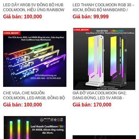
LED DÂY ARGB 5V ĐỒNG BỘ HUB
LED THANH COOLMOON RGB 30 –
COOLMOON, HIỆU ỨNG RAINBOW
40CM, ĐỒNG BỘ MAINBOARD /
– AURA – LED ĐUỔI MÀU.
HUB COOLMOON.
Giá bán:
100,000
Giá bán:
99,999
CHE VGA, CHE NGUỒN
GIÁ ĐỠ VGA COOLMOON GH2,
COOLMOON, LED ARGB, ĐỒNG BỘ
DẠNG ĐỨNG, LED 5V ARGB -
MÀU VÀ HIỆU ỨNG THEO HUB
ĐỒNG BỘ MAINBOARD HOẶC HUB
Giá bán:
100,000
Giá bán:
170,000
COOLMOON HOẶC MAIBOARD.
COOLMOON.
-
CÙNG THƯƠNG HIỆU