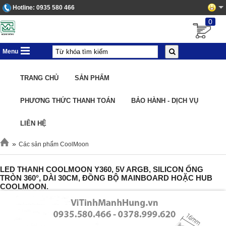
Hotline:
0935 580 466
0
Menu
TRANG CHỦ
SẢN PHẨM
PHƯƠNG THỨC THANH TOÁN
BẢO HÀNH - DỊCH VỤ
LIÊN HỆ
»
Các sản phẩm CoolMoon
LED THANH COOLMOON Y360, 5V ARGB, SILICON ỐNG
TRÒN 360°, DÀI 30CM, ĐỒNG BỘ MAINBOARD HOẶC HUB
COOLMOON.