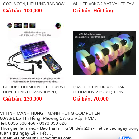
COOLMOON, HIỆU ỨNG RAINBOW
V4 - LED VÒNG 2 MẶT VÀ LED TÂM,
– AURA – LED ĐUỔI MÀU.
HUB CÓ LED HOẶC ĐỒNG BỘ
Giá bán:
100,000
Giá bán:
Hết hàng
MAINBOARD SYNC.
BỘ HUB COOLMOON LED THƯỜNG
QUẠT COOLMOON V12 – FAN
HOẶC ĐỒNG BỘ MAINBOARD,
COOLMOON V12 ( Y1 ), 6 PIN,
DÙNG CHO QUẠT COOLMOON 6
12CM, 1200RPM.
Giá bán:
130,000
Giá bán:
70,000
PIN.
VI TÍNH MẠNH HÙNG - MẠNH HÙNG COMPUTER
50/33/1 Lê Thị Hồng, Phường 17, Gò Vấp, HCM.
Tel: 0935 580 466 - 0378 999 620
Thời gian làm việc - Bảo hành : Từ 9h đến 20h - Tất cả các ngày trong
tuần ( trừ ngày Lễ - Tết ... )
Email: ViTinhManhHung@gmail.com