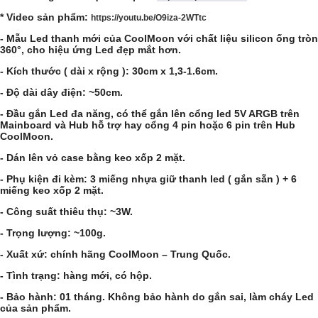
* Video sản phẩm:
https://youtu.be/O9iza-2WTtc
- Mẫu Led thanh mới của CoolMoon với chất liệu silicon ống tròn
360°, cho hiệu ứng Led đẹp mắt hơn.
- Kích thước ( dài x rộng ): 30cm x 1,3-1.6cm.
- Độ dài dây điện: ~50cm.
- Đầu gắn Led đa năng, có thể gắn lên cổng led 5V ARGB trên
Mainboard và Hub hỗ trợ hay cổng 4 pin hoặc 6 pin trên Hub
CoolMoon.
- Dán lên vỏ case bằng keo xốp 2 mặt.
- Phụ kiện đi kèm: 3 miếng nhựa giữ thanh led ( gắn sẵn ) + 6
miếng keo xốp 2 mặt.
- Công suất thiêu thụ: ~3W.
- Trọng lượng: ~100g.
- Xuất xứ: chính hãng CoolMoon – Trung Quốc.
- Tình trạng: hàng mới, có hộp.
- Bảo hành: 01 tháng. Không bảo hành do gắn sai, làm cháy Led
của sản phẩm.