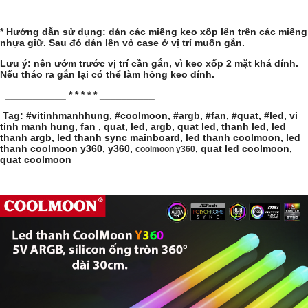
* Hướng dẫn sử dụng: dán các miếng keo xốp lên trên các miếng
nhựa giữ. Sau đó dán lên vỏ case ở vị trí muốn gắn.
Lưu ý: nên ướm trước vị trí cần gắn, vì keo xốp 2 mặt khá dính.
Nếu tháo ra gắn lại có thể làm hỏng keo dính.
___________ * * * * * __________
Tag: #vitinhmanhhung, #coolmoon, #argb, #fan, #quat, #led, vi
tinh manh hung, fan , quat, led, argb, quat led, thanh led, led
thanh argb, led thanh sync mainboard, led thanh coolmoon, led
thanh coolmoon y360, y360,
, quat led coolmoon,
coolmoon y360
quat coolmoon