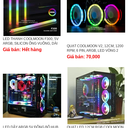
LED THANH COOLMOON F300, 5V
ARGB, SILICON ỐNG VUÔNG, DÀI
QUẠT COOLMOON V2, 12CM, 1200
30CM, ĐỒNG BỘ MAINBOARD
Giá bán:
Hết hàng
RPM, 6 PIN, ARGB, LED VÒNG 2
HOẶC HUB COOLMOON.
MẶT.
Giá bán:
70,000
LED DÂY ARGB 5V ĐỒNG BỘ HUB
QUẠT LED 12CM RGB COOLMOON